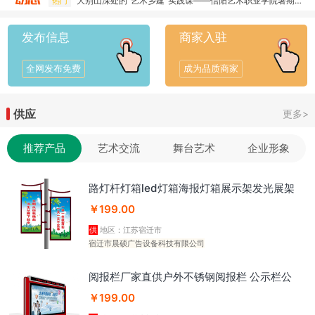
大别山深处的“艺术乡建”实践课——信阳艺术职业学院暑期社会实践纪实
热门
黄浦ONE的艺术"野心"：让艺术成为归家路上的日常
热门
发布信息
商家入驻
全网发布免费
成为品质商家
供应
更多>
推荐产品
艺术交流
舞台艺术
企业形象
路灯杆灯箱led灯箱海报灯箱展示架发光展架
立式落地招牌户外灯牌 2个
￥199.00
供
地区：江苏宿迁市
宿迁市晨硕广告设备科技有限公司
阅报栏厂家直供户外不锈钢阅报栏 公示栏公
告栏公示牌
￥199.00