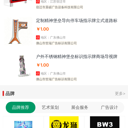
供
地区：江苏宿迁市
宿迁市晨硕广告设备科技有限公司
定制精神堡垒导向停车场指示牌立式道路标
识室内大型商场指引牌 50个
￥1.00
供
地区：广东佛山市
佛山市世瑞广告标识有限公司
户外不锈钢精神堡垒标识指示牌商场导视牌
大型商场导视牌景区 50个
￥1.00
供
地区：广东佛山市
佛山市世瑞广告标识有限公司
品牌
更多>
品牌推荐
艺术策划
展会服务
广告设计