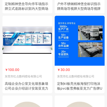
定制精神堡垒导向停车场指示
户外不锈钢精神堡垒标识指示
牌立式道路标识室内大型商场
牌商场导视牌大型商场导视牌
指引牌 50个
景区 50个
￥100.00
￥30.00
东莞市红点数码喷绘有限公司
东莞市红点数码喷绘有限公司
高端企业办公室文化墙形象墙
定制kt板亮光板海报打印泡沫
公司企业介绍设计安装亚克力
板pvc板雪弗板亚克力广告牌U
PVC
V打印