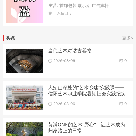
主营: 首饰包装 展示架 广告旗杆
广东佛山市
头条
更多>
当代艺术对话古器物
2026-08-06
0
大别山深处的“艺术乡建”实践课——
信阳艺术职业学院暑期社会实践纪实
2026-08-06
0
黄浦ONE的艺术"野心"：让艺术成为
归家路上的日常